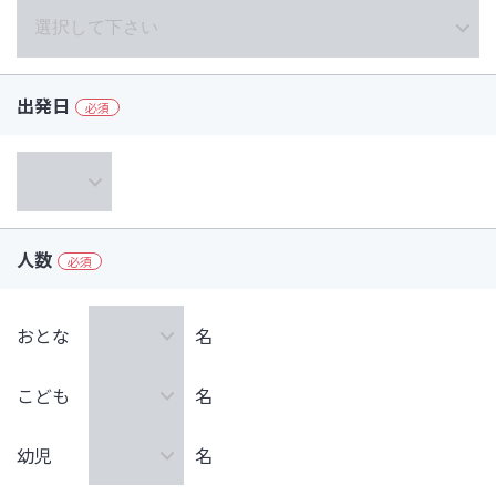
出発日
必須
人数
必須
おとな
名
こども
名
幼児
名