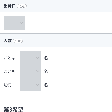
出発日
任意
人数
任意
おとな
名
こども
名
幼児
名
第3希望